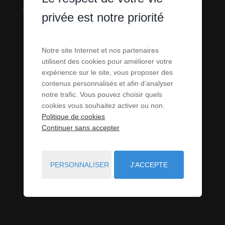
APPARTEMENTS
privée est notre priorité
- STUDIOS -
Notre site Internet et nos partenaires
LOFTS À
utilisent des cookies pour améliorer votre
expérience sur le site, vous proposer des
VENDRE À
contenus personnalisés et afin d’analyser
notre trafic. Vous pouvez choisir quels
cookies vous souhaitez activer ou non.
CANET-PLAGE
Politique de cookies
Continuer sans accepter
(66)
PERSONNALISER
J'ACCEPTE
VOUS ÊTES ICI :
ACCUEIL
VENTE
APPARTEMENT - STUDIO - LOFT
CANET-PLAGE