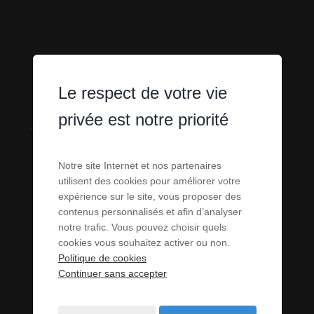
Le respect de votre vie
APPARTEMENTS
privée est notre priorité
- STUDIOS -
Notre site Internet et nos partenaires
utilisent des cookies pour améliorer votre
LOFTS À
expérience sur le site, vous proposer des
contenus personnalisés et afin d’analyser
notre trafic. Vous pouvez choisir quels
VENDRE À
cookies vous souhaitez activer ou non.
Politique de cookies
PERPIGNAN (66)
Continuer sans accepter