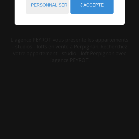
PERSONNALISER
J'ACCEPTE
VOUS ÊTES ICI :
ACCUEIL
VENTE
APPARTEMENT - STUDIO - LOFT
PERPIGNAN
L'agence PEYROT vous présente les appartements
- studios - lofts en vente à Perpignan. Recherchez
votre appartement - studio - loft Perpignan avec
l'agence PEYROT.