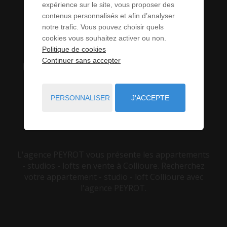
LOFTS À
expérience sur le site, vous proposer des
contenus personnalisés et afin d’analyser
notre trafic. Vous pouvez choisir quels
VENDRE À
cookies vous souhaitez activer ou non.
Politique de cookies
COLLIOURE (66)
Continuer sans accepter
PERSONNALISER
J'ACCEPTE
VOUS ÊTES ICI :
ACCUEIL
VENTE
APPARTEMENT - STUDIO - LOFT
COLLIOURE
L'agence PEYROT vous présente les appartements
- studios - lofts en vente à Collioure. Recherchez
votre appartement - studio - loft Collioure avec
l'agence PEYROT.