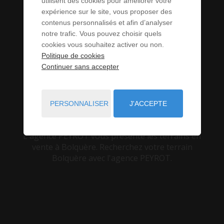
utilisent des cookies pour améliorer votre
expérience sur le site, vous proposer des
VENDRE À
contenus personnalisés et afin d’analyser
notre trafic. Vous pouvez choisir quels
BOLQUÈRE (66)
cookies vous souhaitez activer ou non.
Politique de cookies
Continuer sans accepter
VOUS ÊTES ICI :
ACCUEIL
VENTE
TERRAIN
BOLQUÈRE
PERSONNALISER
J'ACCEPTE
L'agence PEYROT vous présente les terrains en
vente à Bolquère. Recherchez votre terrain
Bolquère avec l'agence PEYROT.