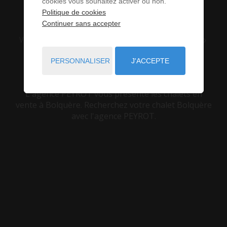
BOLQUÈRE (66)
cookies vous souhaitez activer ou non.
Politique de cookies
Continuer sans accepter
VOUS ÊTES ICI :
ACCUEIL
VENTE
CHALET
BOLQUÈRE
PERSONNALISER
J'ACCEPTE
L'agence PEYROT vous présente les chalets en
vente à Bolquère. Recherchez votre chalet Bolquère
avec l'agence PEYROT.