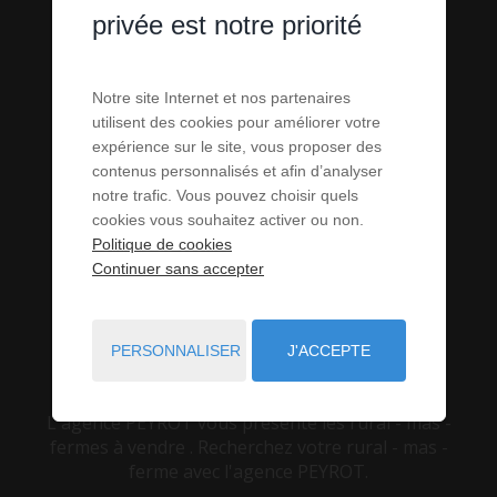
privée est notre priorité
RURAL - MAS -
Notre site Internet et nos partenaires
utilisent des cookies pour améliorer votre
expérience sur le site, vous proposer des
FERMES EN
contenus personnalisés et afin d’analyser
notre trafic. Vous pouvez choisir quels
VENTE
cookies vous souhaitez activer ou non.
Politique de cookies
Continuer sans accepter
VOUS ÊTES ICI :
ACCUEIL
VENTE
RURAL - MAS - FERME
PERSONNALISER
J'ACCEPTE
L'agence PEYROT vous présente les rural - mas -
fermes à vendre . Recherchez votre rural - mas -
ferme avec l'agence PEYROT.