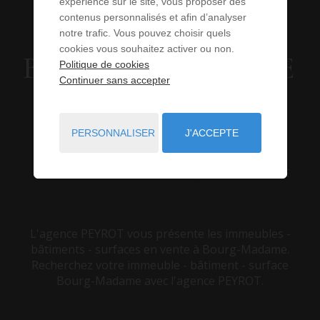
expérience sur le site, vous proposer des
VENDRE À
contenus personnalisés et afin d’analyser
notre trafic. Vous pouvez choisir quels
cookies vous souhaitez activer ou non.
BOURG-MADAME
Politique de cookies
Continuer sans accepter
(66)
PERSONNALISER
J'ACCEPTE
VOUS ÊTES ICI :
ACCUEIL
VENTE
IMMEUBLE - BÂTIMENT - SURFACE
BOURG-MADAME
L'agence PEYROT vous présente les immeubles -
bâtiments - surfaces en vente à Bourg-Madame.
Recherchez votre immeuble - bâtiment - surface
Bourg-Madame avec l'agence PEYROT.