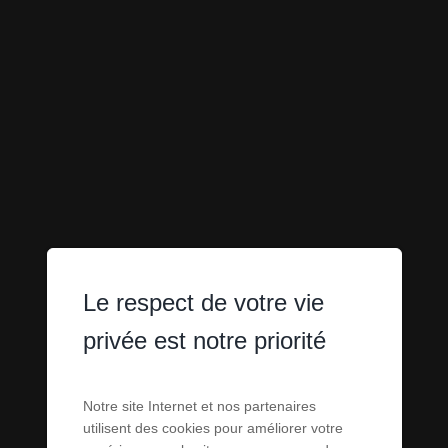
IMMEUBLES -
Le respect de votre vie
privée est notre priorité
BÂTIMENTS -
Notre site Internet et nos partenaires
SURFACES À
utilisent des cookies pour améliorer votre