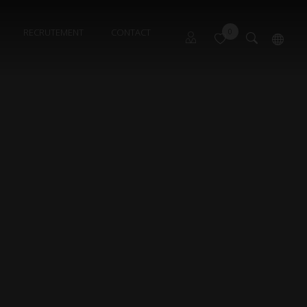
RECRUTEMENT
CONTACT
0
Propriétaire Font Romeu
English
Propriétaire Les Angles
Propriétaire Pyrénées 2000
Syndic Gérance 1
Syndic Gérance 2