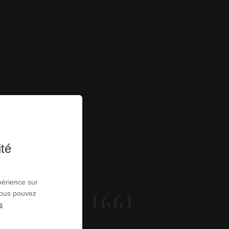
ité
périence sur
 CÉRET (66)
 Vous pouvez
s