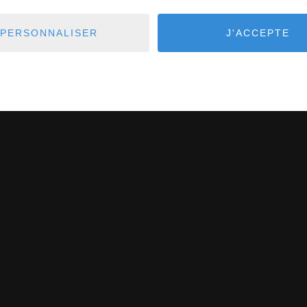
VOUS ÊTES ICI :
ACCUEIL
VENTE
MAISON - VILLA
CÉR
PERSONNALISER
J'ACCEPTE
les maisons - villas en vente à Céret. Recherchez votre mai
PEYROT.