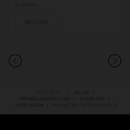
de charme ...
LIRE LA SUITE
VOUS ÊTES ICI :
ACCUEIL
PYRÉNÉES-ORIENTALES (66)
LE BARCARÈS
VENTE MAISON
ANNONCE REF: 7919-PEYROT66120