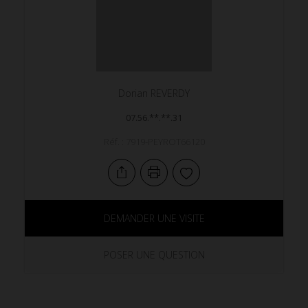
Dorian
REVERDY
07.56.**.**.31
Réf. : 7919-PEYROT66120
DEMANDER UNE VISITE
POSER UNE QUESTION