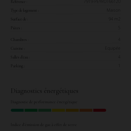
7919-PEYROT66120
Référence :
Maison
Type de logement :
94 m2
Surface de :
5
Pièces :
4
Chambres :
Equipée
Cuisine :
4
Salles d'eau :
1
Parking :
Diagnostics énergétiques
Diagnostic de performance énergétique
Indice d'émission de gaz à effet de serre