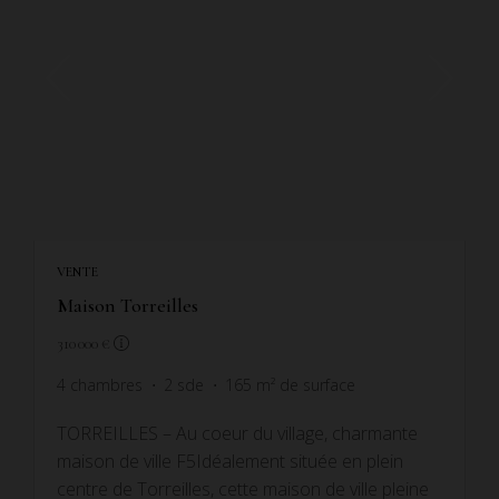
VENTE
Maison Torreilles
310 000 €
4
chambres
2
sde
165
m² de surface
TORREILLES – Au coeur du village, charmante
maison de ville F5Idéalement située en plein
centre de Torreilles, cette maison de ville pleine