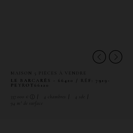
MAISON
5 PIÈCES
À VENDRE
LE BARCARÈS
- 66420
/ RÉF: 7919-
PEYROT66120
337 000 €
4
chambres
4
sde
94
m² de surface