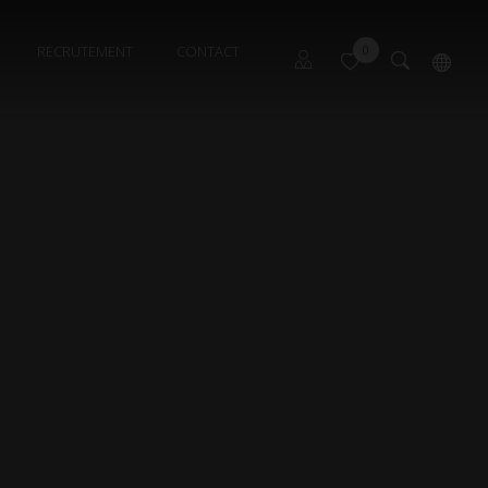
RECRUTEMENT
CONTACT
0
Propriétaire Font Romeu
English
Propriétaire Les Angles
Propriétaire Pyrénées 2000
Syndic Gérance 1
Syndic Gérance 2