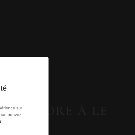
ité
 À VENDRE À LE
périence sur
 Vous pouvez
s