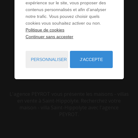
VENDRE À
expérience sur le site, vous proposer des
contenus personnalisés et afin d’analyser
notre trafic. Vous pouvez choisir quels
SAINT-
cookies vous souhaitez activer ou non.
Politique de cookies
HIPPOLYTE (66)
Continuer sans accepter
PERSONNALISER
J'ACCEPTE
VOUS ÊTES ICI :
ACCUEIL
VENTE
MAISON - VILLA
SAINT-HIPPOLYTE
L'agence PEYROT vous présente les maisons - villas
en vente à Saint-Hippolyte. Recherchez votre
maison - villa Saint-Hippolyte avec l'agence
PEYROT.