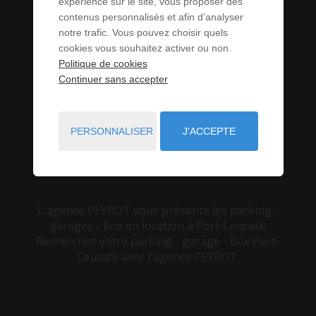
À LOUER À
expérience sur le site, vous proposer des
contenus personnalisés et afin d’analyser
notre trafic. Vous pouvez choisir quels
PORT-LEUCATE
cookies vous souhaitez activer ou non.
Politique de cookies
(11)
Continuer sans accepter
PERSONNALISER
J'ACCEPTE
VOUS ÊTES ICI :
ACCUEIL
LOCATION
PARKING - GARAGE - BOX
PORT-LEUCATE
L'agence PEYROT vous présente les parking -
garages - box en location à Port-Leucate.
Recherchez votre parking - garage - box Port-
Leucate avec l'agence PEYROT.