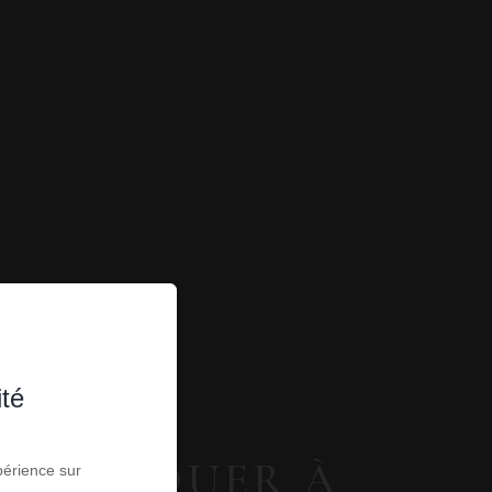
ité
TS À LOUER À
périence sur