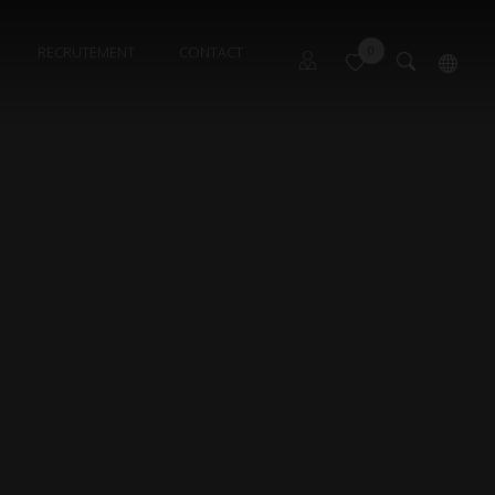
RECRUTEMENT
CONTACT
0
Propriétaire Font Romeu
English
Propriétaire Les Angles
Propriétaire Pyrénées 2000
Syndic Gérance 1
Syndic Gérance 2