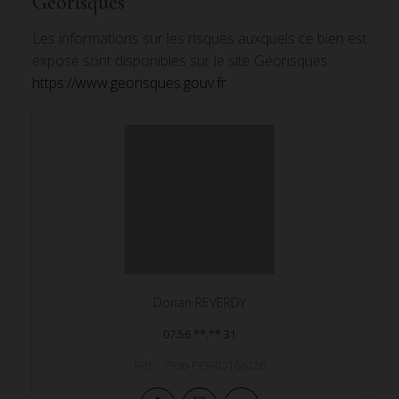
Géorisques
Les informations sur les risques auxquels ce bien est
exposé sont disponibles sur le site Géorisques
https://www.georisques.gouv.fr
Dorian
REVERDY
07.56.**.**.31
Réf. : 7956-PEYROT66120