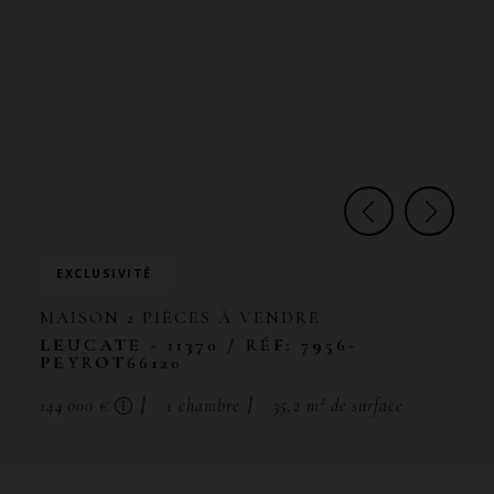
EXCLUSIVITÉ
MAISON
2 PIÈCES
À VENDRE
LEUCATE
- 11370
/ RÉF: 7956-
PEYROT66120
144 000 €
1
chambre
35,2
m² de surface