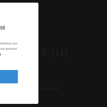
ité
périence sur
LEUCATE (11)
 Vous pouvez
s
ATE
son - villa Leucate avec l'agence