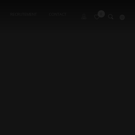
RECRUTEMENT
CONTACT
0
Propriétaire Font Romeu
English
Propriétaire Les Angles
Propriétaire Pyrénées 2000
Syndic Gérance 1
Syndic Gérance 2