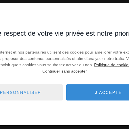
 respect de votre vie privée est notre prior
Internet et nos partenaires utilisent des cookies pour améliorer votre ex
ILLAS À VENDRE À 
us proposer des contenus personnalisés et afin d’analyser notre trafic.
choisir quels cookies vous souhaitez activer ou non.
Politique de cookie
Continuer sans accepter
US ÊTES ICI :
ACCUEIL
VENTE
MAISON - VILLA
LEUC
PERSONNALISER
J'ACCEPTE
s maisons - villas en vente à Leucate. Recherchez votre mai
PEYROT.