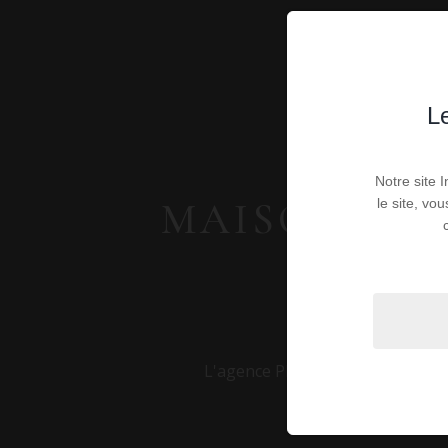
Le
Notre site 
MAISONS - V
le site, vo
VO
L'agence PEYROT vous présente le