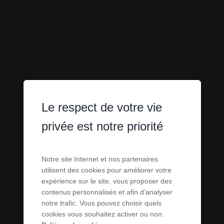
Le respect de votre vie
privée est notre priorité
IMMOBILIER
Notre site Internet et nos partenaires
utilisent des cookies pour améliorer votre
SAINTE-MARIE
expérience sur le site, vous proposer des
contenus personnalisés et afin d’analyser
notre trafic. Vous pouvez choisir quels
(66)
cookies vous souhaitez activer ou non.