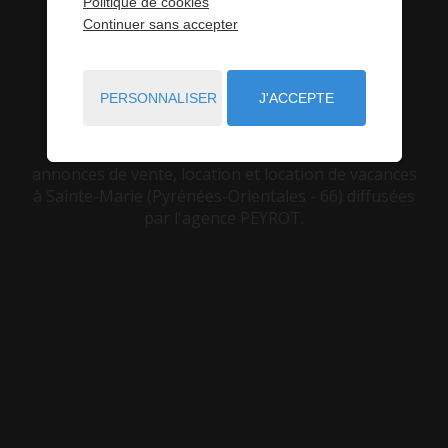
Politique de cookies
Continuer sans accepter
VOUS ÊTES ICI :
ACCUEIL
SAINTE-MARIE
PERSONNALISER
J'ACCEPTE
Agence Peyrot vous présente l'
immobilier à
Sainte-Marie
. Consultez gratuitement des
annonces de vente, location et location de vacances
à Sainte-Marie (Pyrénées-Orientales - 66) diffusées
par l'agence PEYROT.