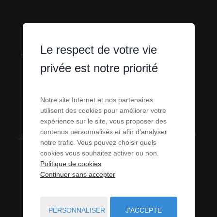
APPARTEMENTS
Le respect de votre vie
privée est notre priorité
- STUDIOS -
LOFTS À LOUER
Notre site Internet et nos partenaires
utilisent des cookies pour améliorer votre
expérience sur le site, vous proposer des
À FONT-ROMEU-
contenus personnalisés et afin d’analyser
notre trafic. Vous pouvez choisir quels
ODEILLO-VIA
cookies vous souhaitez activer ou non.
Politique de cookies
Continuer sans accepter
(66)
PERSONNALISER
J'ACCEPTE