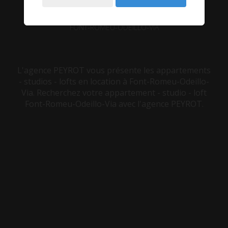
VOUS ÊTES ICI :
ACCUEIL
LOCATION
APPARTEMENT - STUDIO - LOFT
FONT-ROMEU-ODEILLO-VIA
L'agence PEYROT vous présente les appartements
- studios - lofts en location à Font-Romeu-Odeillo-
Via. Recherchez votre appartement - studio - loft
Font-Romeu-Odeillo-Via avec l'agence PEYROT.