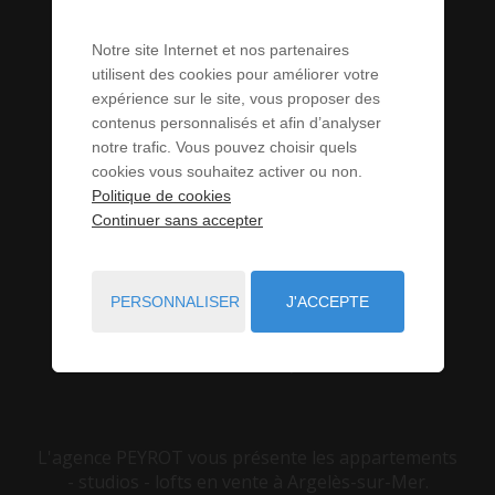
- STUDIOS -
Notre site Internet et nos partenaires
LOFTS À
utilisent des cookies pour améliorer votre
expérience sur le site, vous proposer des
VENDRE À
contenus personnalisés et afin d’analyser
notre trafic. Vous pouvez choisir quels
cookies vous souhaitez activer ou non.
ARGELÈS-SUR-
Politique de cookies
Continuer sans accepter
MER (66)
PERSONNALISER
J'ACCEPTE
VOUS ÊTES ICI :
ACCUEIL
VENTE
APPARTEMENT - STUDIO - LOFT
ARGELÈS-SUR-MER
L'agence PEYROT vous présente les appartements
- studios - lofts en vente à Argelès-sur-Mer.